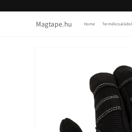
Skip to
content
Magtape.hu
Home
Termékcsaládo
Skip to
product
information