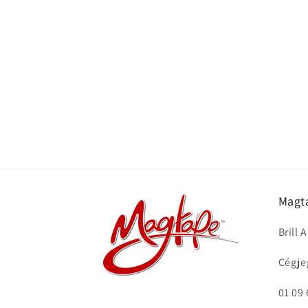
modal
Magt
Brill 
Cégje
01 09