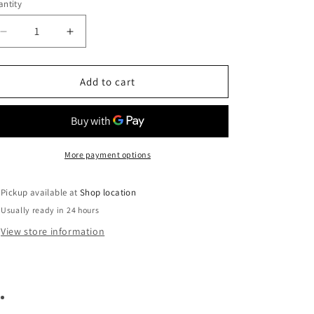
ntity
Decrease
Increase
quantity
quantity
for
for
Comfort
Comfort
Add to cart
Fit™
Fit™
Rigger
Rigger
Glove
Glove
More payment options
Pickup available at
Shop location
Usually ready in 24 hours
View store information