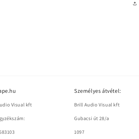
ape.hu
Személyes átvétel:
Audio Visual kft
Brill Audio Visual kft
gyzékszám:
Gubacsi út 28/a
 683103
1097