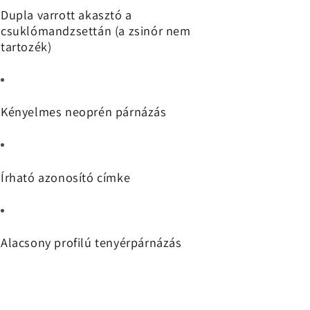
Dupla varrott akasztó a
csuklómandzsettán (a zsinór nem
tartozék)
Kényelmes neoprén párnázás
Írható azonosító címke
Alacsony profilú tenyérpárnázás