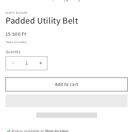
2
1
of
1
/
6
in
in
m
modal
DIRTY RIGGER
Padded Utility Belt
Regular
15.500 Ft
price
Taxes included.
Quantity
Decrease
Increase
quantity
quantity
for
for
Padded
Padded
Add to cart
Utility
Utility
Belt
Belt
Pickup available at
Shop location