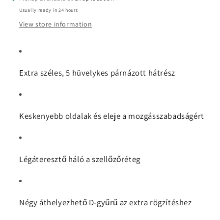
Usually ready in 24 hours
View store information
Extra széles, 5 hüvelykes párnázott hátrész
Keskenyebb oldalak és eleje a mozgásszabadságért
Légáteresztő háló a szellőzőréteg
Négy áthelyezhető D-gyűrű az extra rögzítéshez