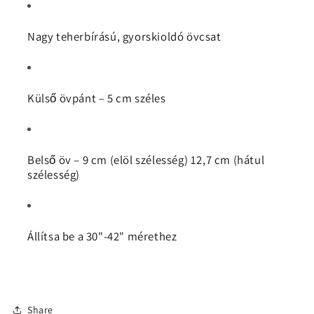
Nagy teherbírású, gyorskioldó övcsat
Külső övpánt – 5 cm széles
Belső öv – 9 cm (elöl szélesség) 12,7 cm (hátul
szélesség)
Állítsa be a 30"-42" mérethez
Share