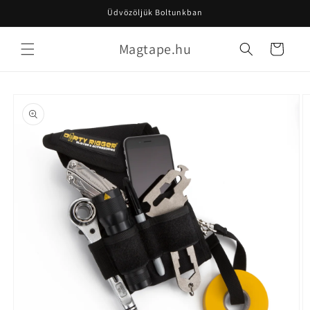
Skip to
Üdvözöljük Boltunkban
content
Magtape.hu
Cart
Skip to
product
information