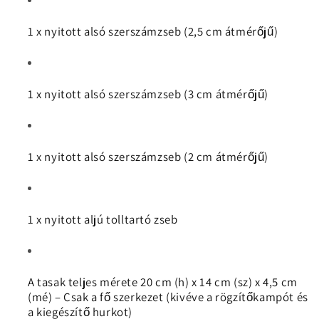
1 x nyitott alsó szerszámzseb (2,5 cm átmérőjű)
1 x nyitott alsó szerszámzseb (3 cm átmérőjű)
1 x nyitott alsó szerszámzseb (2 cm átmérőjű)
1 x nyitott aljú tolltartó zseb
A tasak teljes mérete 20 cm (h) x 14 cm (sz) x 4,5 cm
(mé) – Csak a fő szerkezet (kivéve a rögzítőkampót és
a kiegészítő hurkot)