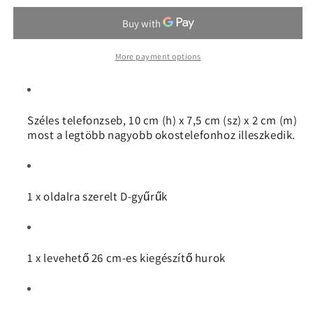
2.0
2.0
More payment options
Széles telefonzseb, 10 cm (h) x 7,5 cm (sz) x 2 cm (m)
most a legtöbb nagyobb okostelefonhoz illeszkedik.
1 x oldalra szerelt D-gyűrűk
1 x levehető 26 cm-es kiegészítő hurok