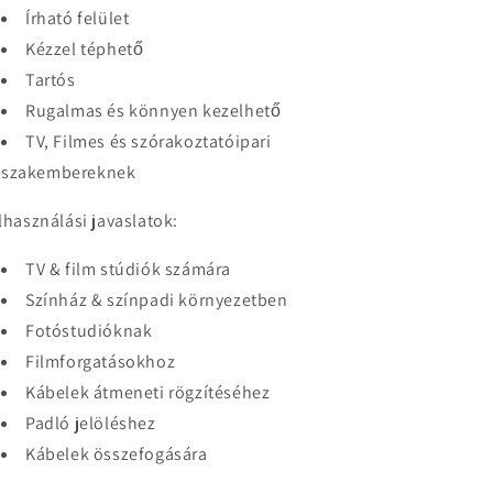
Írható felület
Kézzel téphető
Tartós
Rugalmas és könnyen kezelhető
TV, Filmes és szórakoztatóipari
szakembereknek
lhasználási javaslatok:
TV & film stúdiók számára
Színház & színpadi környezetben
Fotóstudióknak
Filmforgatásokhoz
Kábelek átmeneti rögzítéséhez
Padló jelöléshez
Kábelek összefogására