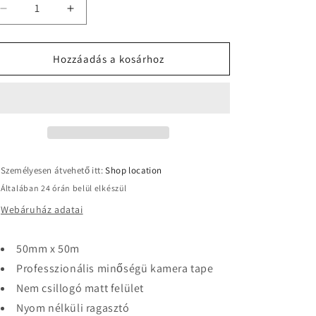
MagTape®
MagTape®
Matt
Matt
500
500
Gaffer
Gaffer
Hozzáadás a kosárhoz
Tape
Tape
Fekete
Fekete
50mm
50mm
mennyiségének
mennyiségének
csökkentése
növelése
Személyesen átvehető itt:
Shop location
Általában 24 órán belül elkészül
Webáruház adatai
50mm x 50m
Professzionális minőségü kamera tape
Nem csillogó matt felület
Nyom nélküli ragasztó