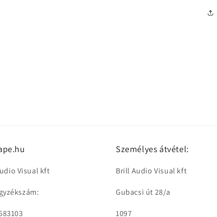
ape.hu
Személyes átvétel:
Audio Visual kft
Brill Audio Visual kft
gyzékszám:
Gubacsi út 28/a
 683103
1097