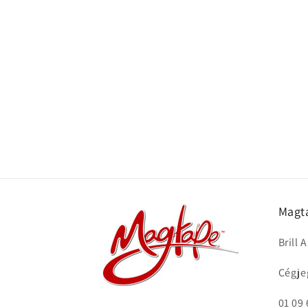
Magt
Brill 
Cégje
01 09