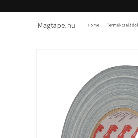
Ugrás a
tartalomhoz
Magtape.hu
Home
Termékcsaládo
Kihagyás, és
ugrás a
termékadatokra